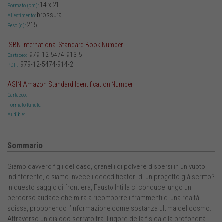
14 x 21
Formato (cm):
brossura
Allestimento:
215
Peso (g):
ISBN International Standard Book Number
979-12-5474-913-5
Cartaceo:
979-12-5474-914-2
PDF:
ASIN Amazon Standard Identification Number
Cartaceo:
Formato Kindle:
Audible:
Sommario
Siamo davvero figli del caso, granelli di polvere dispersi in un vuoto
indifferente, o siamo invece i decodificatori di un progetto già scritto?
In questo saggio di frontiera, Fausto Intilla ci conduce lungo un
percorso audace che mira a ricomporre i frammenti di una realtà
scissa, proponendo l’Informazione come sostanza ultima del cosmo.
Attraverso un dialogo serrato tra il rigore della fisica e la profondità