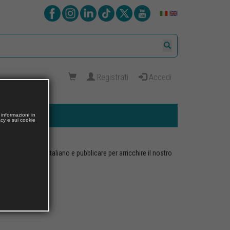
Registrati
Accedi
informazioni in
acy e sui cookie
, da tradurre in italiano e pubblicare per arricchire il nostro
rdo dalle parti.