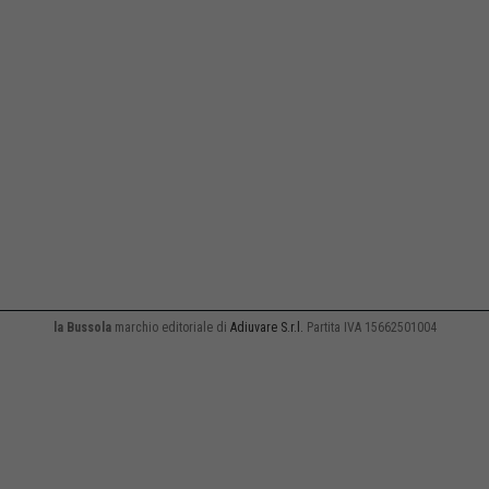
la Bussola
marchio editoriale di
Adiuvare S.r.l.
Partita IVA 15662501004