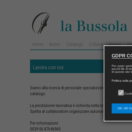
Home
Autori
Catalogo
Collane
Riviste
Di
GDPR C
Per poter gest
Lavora con noi
piccoli file di
di questo sito W
Politica sulla p
Siamo alla ricerca di personale specializzato nella ricerca di o
catalogo.
Cooki
La prestazione lavorativa è richiesta nella modalità della
coll
OK, HO C
Spetta al collaboratore organizzare autonomamente l’attività 
Per informazioni:
0039 06 87646960