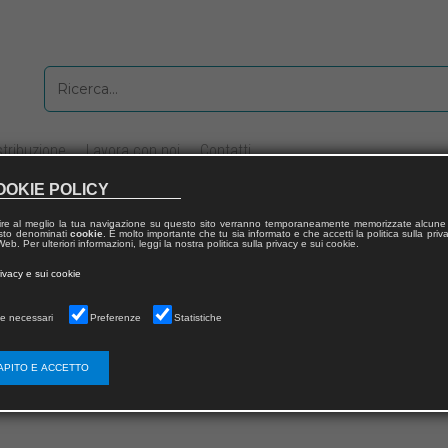
stribuzione
Lavora con noi
Contatti
OOKIE POLICY
ire al meglio la tua navigazione su questo sito verranno temporaneamente memorizzate alcune 
 testo denominati
cookie
. È molto importante che tu sia informato e che accetti la politica sulla priv
eb. Per ulteriori informazioni, leggi la nostra politica sulla privacy e sui cookie.
rivacy e sui cookie
pere letterarie (poesie, romanzi, saggi) di autori contemporanei di Paesi stranieri
e necessari
Preferenze
Statistiche
aborazione coordinata
.
APITO E ACCETTO
lavorativa nel rispetto delle modalità di coordinamento stabilite di comune acco