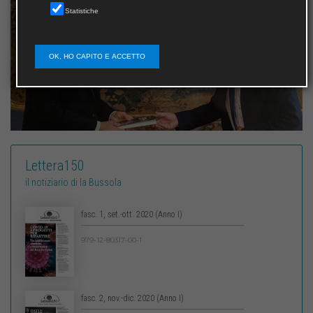
Statistiche
OK, HO CAPITO E ACCETTO
Lettera150
il notiziario di la Bussola
fasc. 1, set.-ott. 2020 (Anno I)
979-12-80317-00-1
fasc. 2, nov.-dic. 2020 (Anno I)