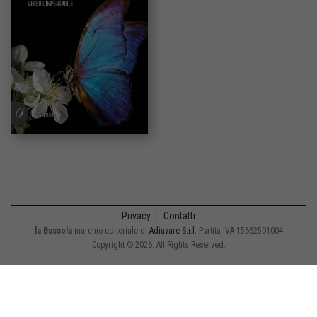
Privacy
|
Contatti
la Bussola
marchio editoriale di
Adiuvare S.r.l.
Partita IVA 15662501004
Copyright © 2026. All Rights Reserved.