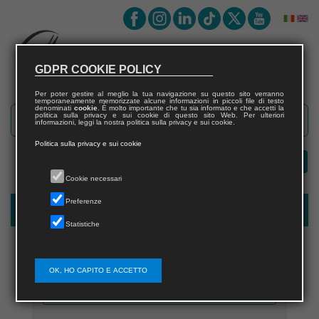
GDPR COOKIE POLICY
Per poter gestire al meglio la tua navigazione su questo sito verranno
temporaneamente memorizzate alcune informazioni in piccoli file di testo
denominati
cookie
. È molto importante che tu sia informato e che accetti la
politica sulla privacy e sui cookie di questo sito Web. Per ulteriori
informazioni, leggi la nostra politica sulla privacy e sui cookie.
Politica sulla privacy e sui cookie
Cookie necessari
Preferenze
Registrazione nuovo utente per acquisti sul sito
Statistiche
OK, HO CAPITO E ACCETTO
Nome utente