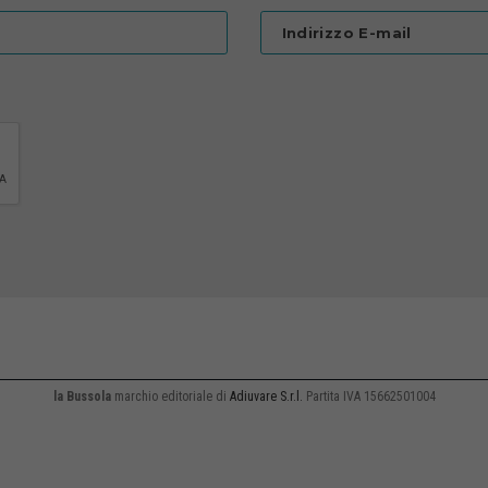
Indirizzo E-mail
la Bussola
marchio editoriale di
Adiuvare S.r.l.
Partita IVA 15662501004