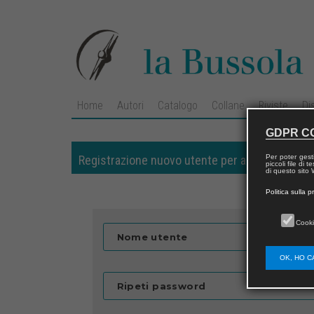
Home
Autori
Catalogo
Collane
Riviste
Di
GDPR C
Per poter gest
Registrazione nuovo utente per acquisti sul si
piccoli file di
di questo sito W
Politica sulla p
Cooki
Nome utente
OK, HO C
Ripeti password