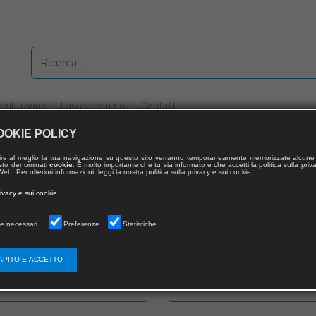
stribuzione
Lavora con noi
Contatti
OOKIE POLICY
ire al meglio la tua navigazione su questo sito verranno temporaneamente memorizzate alcune 
to
 testo denominati
cookie
. È molto importante che tu sia informato e che accetti la politica sulla priv
eb. Per ulteriori informazioni, leggi la nostra politica sulla privacy e sui cookie.
rivacy e sui cookie
e necessari
Preferenze
Statistiche
Password
APITO E ACCETTO
Nome