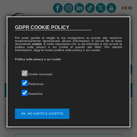
GDPR COOKIE POLICY
Per poter gestire al meglio la tua navigazione su questo sito verranno
temporaneamente memorizzate alcune informazioni in piccoli file di testo
denominati
cookie
. È molto importante che tu sia informato e che accetti la
politica sulla privacy e sui cookie di questo sito Web. Per ulteriori
informazioni, leggi la nostra politica sulla privacy e sui cookie.
Politica sulla privacy e sui cookie
Cookie necessari
Preferenze
Recupera username
Statistiche
OK, HO CAPITO E ACCETTO
Inserisci l'indirizzo email che hai fornito in fase di
registrazione