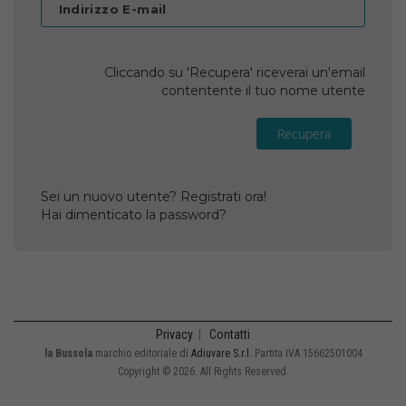
Indirizzo E-mail
Cliccando su 'Recupera' riceverai un'email
contentente il tuo nome utente
Recupera
Sei un nuovo utente? Registrati ora!
Hai dimenticato la password?
Privacy
|
Contatti
la Bussola
marchio editoriale di
Adiuvare S.r.l.
Partita IVA 15662501004
Copyright © 2026. All Rights Reserved.