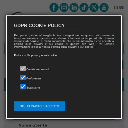
GDPR COOKIE POLICY
Per poter gestire al meglio la tua navigazione su questo sito verranno
temporaneamente memorizzate alcune informazioni in piccoli file di testo
denominati
cookie
. È molto importante che tu sia informato e che accetti la
politica sulla privacy e sui cookie di questo sito Web. Per ulteriori
informazioni, leggi la nostra politica sulla privacy e sui cookie.
Politica sulla privacy e sui cookie
Cookie necessari
Preferenze
Recupera password
Statistiche
OK, HO CAPITO E ACCETTO
Inserisci il nome utente
Nome utente