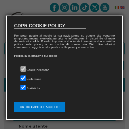
GDPR COOKIE POLICY
Per poter gestire al meglio la tua navigazione su questo sito verranno
temporaneamente memorizzate alcune informazioni in piccoli file di testo
denominati
cookie
. È molto importante che tu sia informato e che accetti la
politica sulla privacy e sui cookie di questo sito Web. Per ulteriori
informazioni, leggi la nostra politica sulla privacy e sui cookie.
Politica sulla privacy e sui cookie
Cookie necessari
Preferenze
Recupera password
Statistiche
OK, HO CAPITO E ACCETTO
Inserisci il nome utente
Nome utente