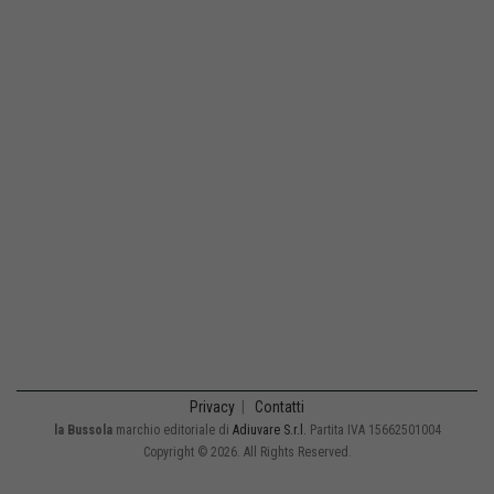
Privacy
|
Contatti
la Bussola
marchio editoriale di
Adiuvare S.r.l.
Partita IVA 15662501004
Copyright © 2026. All Rights Reserved.