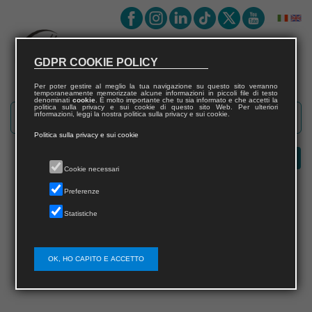
GDPR COOKIE POLICY
Per poter gestire al meglio la tua navigazione su questo sito verranno
temporaneamente memorizzate alcune informazioni in piccoli file di testo
denominati
cookie
. È molto importante che tu sia informato e che accetti la
politica sulla privacy e sui cookie di questo sito Web. Per ulteriori
informazioni, leggi la nostra politica sulla privacy e sui cookie.
Politica sulla privacy e sui cookie
Cookie necessari
Preferenze
Statistiche
Errore
Questa pagina non esiste
OK, HO CAPITO E ACCETTO