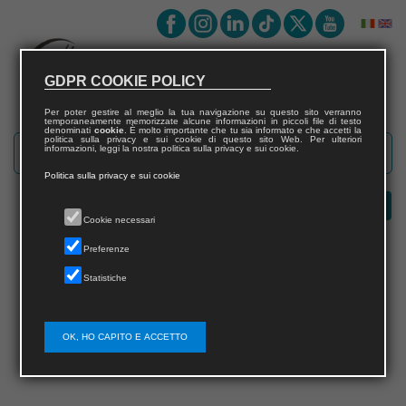
GDPR COOKIE POLICY
Per poter gestire al meglio la tua navigazione su questo sito verranno
temporaneamente memorizzate alcune informazioni in piccoli file di testo
denominati
cookie
. È molto importante che tu sia informato e che accetti la
politica sulla privacy e sui cookie di questo sito Web. Per ulteriori
informazioni, leggi la nostra politica sulla privacy e sui cookie.
Politica sulla privacy e sui cookie
Cookie necessari
Preferenze
Statistiche
Errore
Questa pagina non esiste
OK, HO CAPITO E ACCETTO