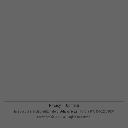
Privacy
|
Contatti
la Bussola
marchio editoriale di
Adiuvare S.r.l.
Partita IVA 15662501004
Copyright © 2026. All Rights Reserved.