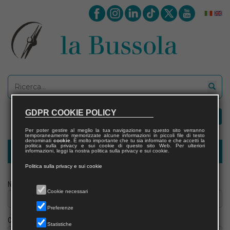
GDPR COOKIE POLICY
Per poter gestire al meglio la tua navigazione su questo sito verranno
temporaneamente memorizzate alcune informazioni in piccoli file di testo
denominati
cookie
. È molto importante che tu sia informato e che accetti la
politica sulla privacy e sui cookie di questo sito Web. Per ulteriori
Modulo richiesta saggio biblioteca
informazioni, leggi la nostra politica sulla privacy e sui cookie.
Politica sulla privacy e sui cookie
Nome
Cookie necessari
Preferenze
Cognome
Statistiche