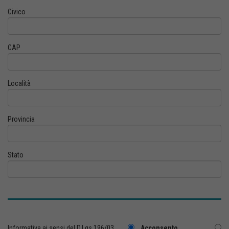
Civico
CAP
Località
Provincia
Stato
Informativa ai sensi del D.Lgs.196/03
Acconsento