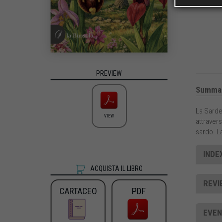
PREVIEW
Summa
La Sardeg
VIEW
attravers
sardo. L
INDE
ACQUISTA IL LIBRO
REVI
CARTACEO
PDF
EVEN