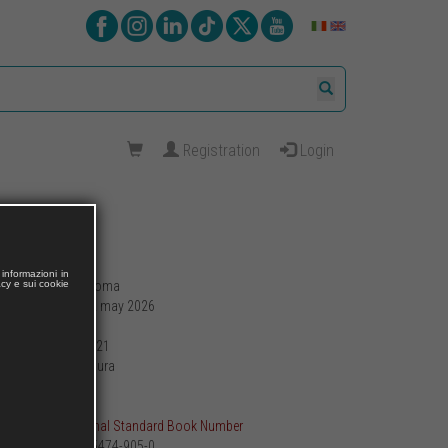
Registration
Login
informazioni in
Roma
acy e sui cookie
Publishing place:
22 may 2026
Publication date:
88
Pages:
14 x 21
Format (cm):
brossura
Preparation:
109
Weight (g):
ISBN International Standard Book Number
979-12-5474-905-0
Printed: