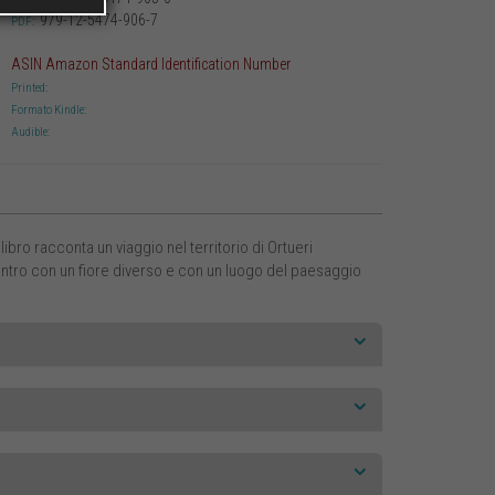
979-12-5474-906-7
PDF:
ASIN Amazon Standard Identification Number
Printed:
Formato Kindle:
Audible:
ro racconta un viaggio nel territorio di Ortueri
contro con un fiore diverso e con un luogo del paesaggio