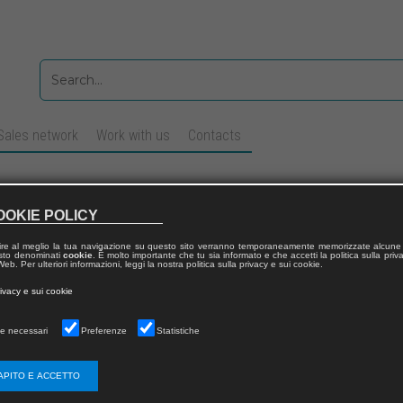
Sales network
Work with us
Contacts
oti di Collau e Maria
OOKIE POLICY
dee selvatiche della Sardegna
ire al meglio la tua navigazione su questo sito verranno temporaneamente memorizzate alcune 
 testo denominati
cookie
. È molto importante che tu sia informato e che accetti la politica sulla priv
lerio
CASULA
eb. Per ulteriori informazioni, leggi la nostra politica sulla privacy e sui cookie.
Paolo
DEIDDA
by:
rivacy e sui cookie
e necessari
Preferenze
Statistiche
APITO E ACCETTO