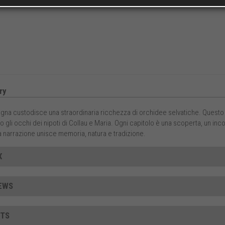
ry
na custodisce una straordinaria ricchezza di orchidee selvatiche. Questo lib
o gli occhi dei nipoti di Collau e Maria. Ogni capitolo è una scoperta, un in
a narrazione unisce memoria, natura e tradizione.
X
EWS
TS