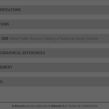
SIFICATIONS
TIONS
 SBN
Online Public Access Catalog of National Library Service
IOGRAPHICAL REFERENCES
CEMENT
AL
la Bussola
marchio editoriale di
Adiuvare S.r.l.
Partita IVA 15662501004