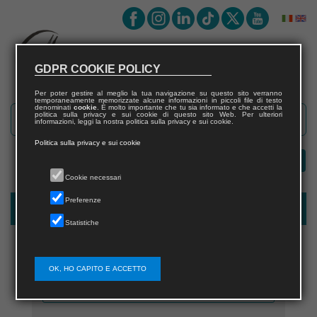
GDPR COOKIE POLICY
Per poter gestire al meglio la tua navigazione su questo sito verranno
temporaneamente memorizzate alcune informazioni in piccoli file di testo
denominati
cookie
. È molto importante che tu sia informato e che accetti la
politica sulla privacy e sui cookie di questo sito Web. Per ulteriori
informazioni, leggi la nostra politica sulla privacy e sui cookie.
Politica sulla privacy e sui cookie
Cookie necessari
Preferenze
New user registration
Statistiche
OK, HO CAPITO E ACCETTO
Username