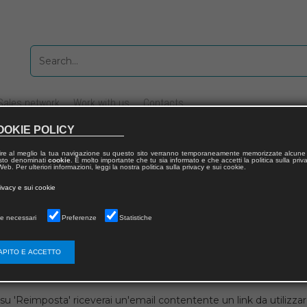
Sales network
Work with us
Contacts
OOKIE POLICY
ire al meglio la tua navigazione su questo sito verranno temporaneamente memorizzate alcune 
 testo denominati
cookie
. È molto importante che tu sia informato e che accetti la politica sulla priv
eb. Per ulteriori informazioni, leggi la nostra politica sulla privacy e sui cookie.
rivacy e sui cookie
 utente
e necessari
Preferenze
Statistiche
APITO E ACCETTO
su 'Reimposta' riceverai un'email contentente un link da utilizzare