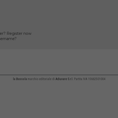
er? Register now
username?
la Bussola
marchio editoriale di
Adiuvare S.r.l.
Partita IVA 15662501004