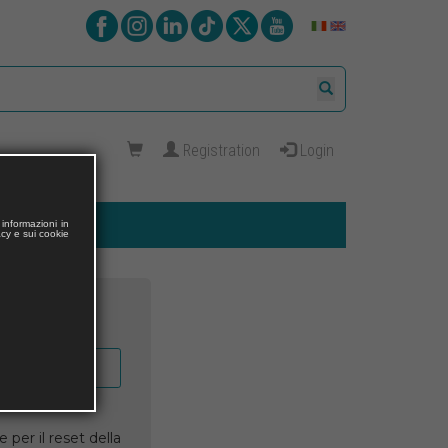
Registration
Login
informazioni in
acy e sui cookie
 per il reset della