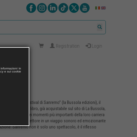
Registration
Login
informazioni in
acy e sui cookie
sti
li “Ho vinto il Festival di Sanremo” (la Bussola edizioni), il
 Nico Donvito. Il libro, già acquistabile sul sito di La Bussola,
ercorso alcuni dei momenti più importanti della loro carriera
il libro conduce il lettore in un viaggio sonoro ed emozionante
mazione. Sanremo non è solo uno spettacolo, è il riflesso