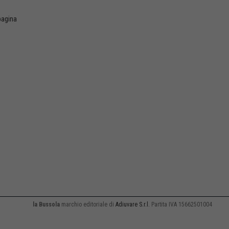
 pagina
la Bussola
marchio editoriale di
Adiuvare S.r.l.
Partita IVA 15662501004