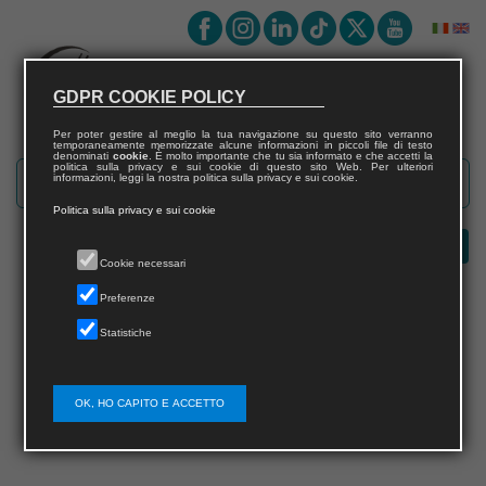
GDPR COOKIE POLICY
Per poter gestire al meglio la tua navigazione su questo sito verranno
temporaneamente memorizzate alcune informazioni in piccoli file di testo
denominati
cookie
. È molto importante che tu sia informato e che accetti la
politica sulla privacy e sui cookie di questo sito Web. Per ulteriori
informazioni, leggi la nostra politica sulla privacy e sui cookie.
Politica sulla privacy e sui cookie
Cookie necessari
Preferenze
Statistiche
Error
This page doesn't exist
OK, HO CAPITO E ACCETTO