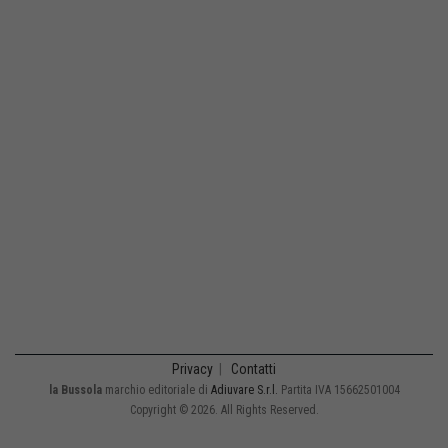
Privacy
|
Contatti
la Bussola
marchio editoriale di
Adiuvare S.r.l.
Partita IVA 15662501004
Copyright © 2026. All Rights Reserved.