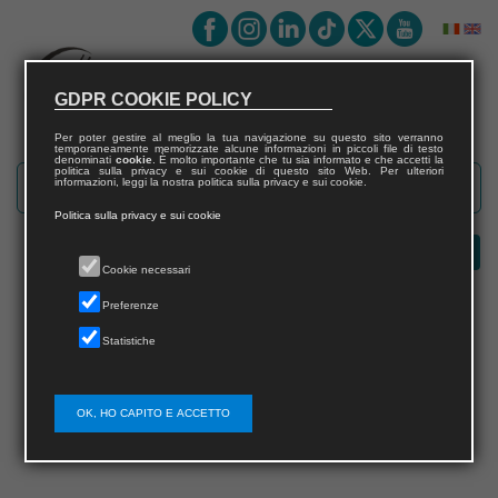
GDPR COOKIE POLICY
Per poter gestire al meglio la tua navigazione su questo sito verranno
temporaneamente memorizzate alcune informazioni in piccoli file di testo
denominati
cookie
. È molto importante che tu sia informato e che accetti la
politica sulla privacy e sui cookie di questo sito Web. Per ulteriori
informazioni, leggi la nostra politica sulla privacy e sui cookie.
Politica sulla privacy e sui cookie
Cookie necessari
Preferenze
Statistiche
Error
This page doesn't exist
OK, HO CAPITO E ACCETTO