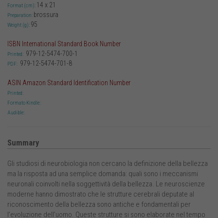
14 x 21
Format (cm):
brossura
Preparation:
95
Weight (g):
ISBN International Standard Book Number
979-12-5474-700-1
Printed:
979-12-5474-701-8
PDF:
ASIN Amazon Standard Identification Number
Printed:
Formato Kindle:
Audible:
Summary
Gli studiosi di neurobiologia non cercano la definizione della bellezza
ma la risposta ad una semplice domanda: quali sono i meccanismi
neuronali coinvolti nella soggettività della bellezza. Le neuroscienze
moderne hanno dimostrato che le strutture cerebrali deputate al
riconoscimento della bellezza sono antiche e fondamentali per
l’evoluzione dell’uomo. Queste strutture si sono elaborate nel tempo