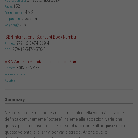
27 september 2024
Publication date:
152
Pages:
14 x 21
Format (cm):
brossura
Preparation:
205
Weight (g):
ISBN International Standard Book Number
979-12-5474-569-4
Printed:
979-12-5474-570-0
PDF:
ASIN Amazon Standard Identification Number
B0DJN4NMFF
Printed:
Formato Kindle:
Audible:
Summary
Nel corso delle mie molte analisi, inerenti quella volontà di azione,
definita comunemente “potere” insieme alle accezioni varie che
questa parola consente, mi è parso chiaro come all’acquisizione di
questa volontà, ci si arrivi per varie strade. Anche quelle