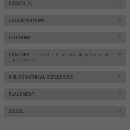
EVENTS [1]
CLASSIFICATIONS
CITATIONS
OPAC SBN
Online Public Access Catalog of National
Library Service
BIBLIOGRAPHICAL REFERENCES
PLACEMENT
SOCIAL