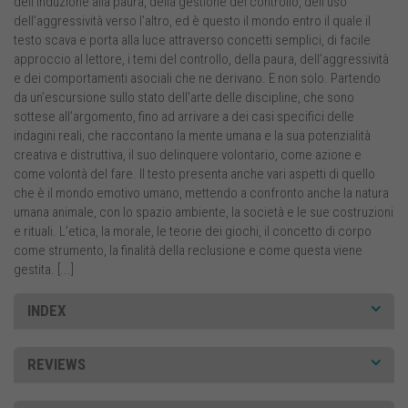
dell’induzione alla paura, della gestione del controllo, dell’uso
dell’aggressività verso l’altro, ed è questo il mondo entro il quale il
testo scava e porta alla luce attraverso concetti semplici, di facile
approccio al lettore, i temi del controllo, della paura, dell’aggressività
e dei comportamenti asociali che ne derivano. E non solo. Partendo
da un’escursione sullo stato dell’arte delle discipline, che sono
sottese all’argomento, fino ad arrivare a dei casi specifici delle
indagini reali, che raccontano la mente umana e la sua potenzialità
creativa e distruttiva, il suo delinquere volontario, come azione e
come volontà del fare. Il testo presenta anche vari aspetti di quello
che è il mondo emotivo umano, mettendo a confronto anche la natura
umana animale, con lo spazio ambiente, la società e le sue costruzioni
e rituali. L’etica, la morale, le teorie dei giochi, il concetto di corpo
come strumento, la finalità della reclusione e come questa viene
gestita. [...]
INDEX
REVIEWS