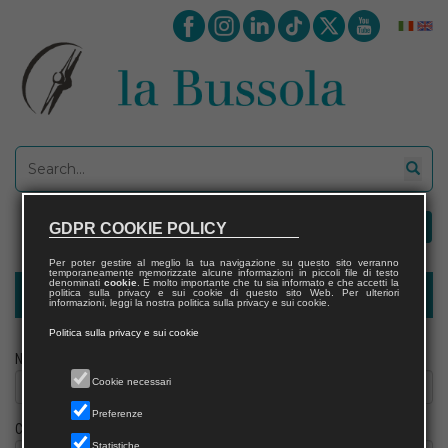
GDPR COOKIE POLICY
Per poter gestire al meglio la tua navigazione su questo sito verranno
temporaneamente memorizzate alcune informazioni in piccoli file di testo
denominati
cookie
. È molto importante che tu sia informato e che accetti la
politica sulla privacy e sui cookie di questo sito Web. Per ulteriori
Modulo richiesta saggio giornalista
informazioni, leggi la nostra politica sulla privacy e sui cookie.
Politica sulla privacy e sui cookie
Nome
Cookie necessari
Preferenze
Cognome
Statistiche