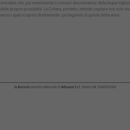
 innovativi che, pur mantenendo il comune denominatore della lingua inglese, 
delle proprie possibilità. La Collana, pertanto, intende ospitare non solo stu
raverso i quali scoprire direttamente i protagonisti di queste letterature.
la Bussola
marchio editoriale di
Adiuvare S.r.l.
Partita IVA 15662501004