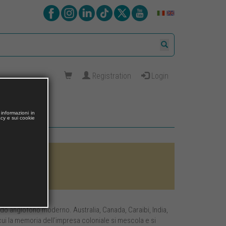
Registration
Login
informazioni in
acy e sui cookie
mondo anglofono moderno. Australia, Canada, Caraibi, India,
 cui la memoria dell’impresa coloniale si mescola e si