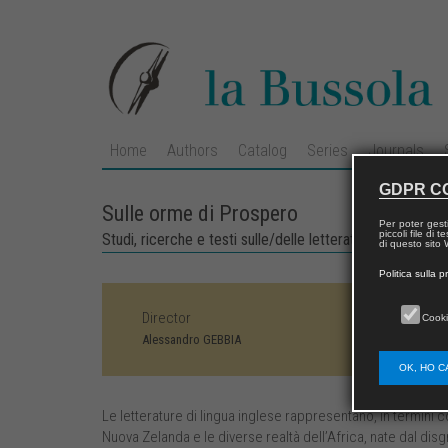
Home
Authors
Catalog
Series
Journals
GDPR C
Sulle orme di Prospero
Per poter gest
piccoli file di
Studi, ricerche e testi sulle/delle letterature di lingua i
di questo sito W
Politica sulla p
Director
Cooki
Alessandro GEBBIA
OK, HO C
Le letterature di lingua inglese rappresentano, in termini c
Nuova Zelanda e le diverse realtà dell’Africa, nate dal disg