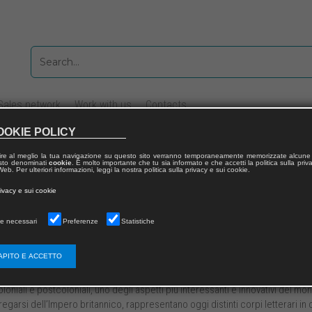
Sales network
Work with us
Contacts
OOKIE POLICY
ire al meglio la tua navigazione su questo sito verranno temporaneamente memorizzate alcune 
 testo denominati
cookie
. È molto importante che tu sia informato e che accetti la politica sulla priv
nglese
eb. Per ulteriori informazioni, leggi la nostra politica sulla privacy e sui cookie.
rivacy e sui cookie
e necessari
Preferenze
Statistiche
APITO E ACCETTO
oloniali e postcoloniali, uno degli aspetti più interessanti e innovativi del 
regarsi dell’Impero britannico, rappresentano oggi distinti corpi letterari in