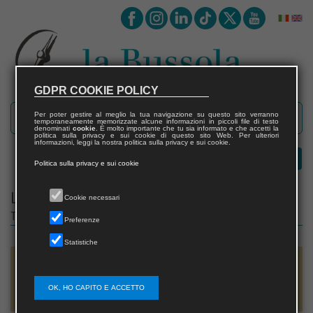
GDPR COOKIE POLICY
Per poter gestire al meglio la tua navigazione su questo sito verranno
temporaneamente memorizzate alcune informazioni in piccoli file di testo
denominati
cookie
. È molto importante che tu sia informato e che accetti la
politica sulla privacy e sui cookie di questo sito Web. Per ulteriori
informazioni, leggi la nostra politica sulla privacy e sui cookie.
Politica sulla privacy e sui cookie
Le Maschere
Cookie necessari
Testi teatrali antichi, moderni e contemporanei
Preferenze
Statistiche
Director
Antonio LANZA
OK, HO CAPITO E ACCETTO