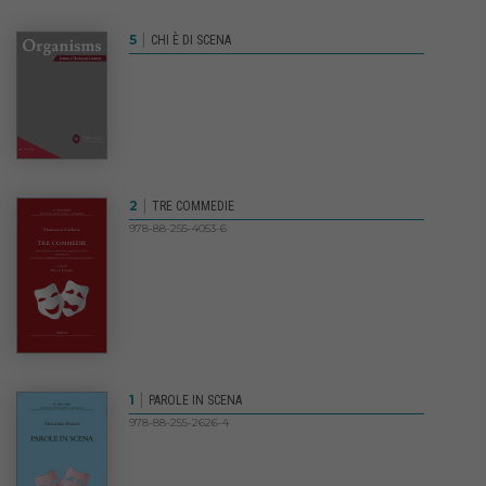
|
5
CHI È DI SCENA
|
2
TRE COMMEDIE
978-88-255-4053-6
|
1
PAROLE IN SCENA
978-88-255-2626-4