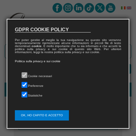
GDPR COOKIE POLICY
Per poter gestire al meglio la tua navigazione su questo sito verranno
temporaneamente memorizzate alcune informazioni in piccoli file di testo
denominati
cookie
. È molto importante che tu sia informato e che accetti la
politica sulla privacy e sui cookie di questo sito Web. Per ulteriori
informazioni, leggi la nostra politica sulla privacy e sui cookie.
Politica sulla privacy e sui cookie
Cookie necessari
Preferenze
Registrazione nuovo utente per acquisti sul sito
Statistiche
OK, HO CAPITO E ACCETTO
Nome utente