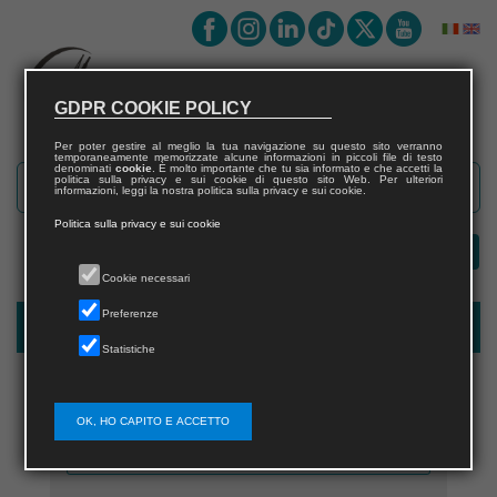
GDPR COOKIE POLICY
Per poter gestire al meglio la tua navigazione su questo sito verranno
temporaneamente memorizzate alcune informazioni in piccoli file di testo
denominati
cookie
. È molto importante che tu sia informato e che accetti la
politica sulla privacy e sui cookie di questo sito Web. Per ulteriori
informazioni, leggi la nostra politica sulla privacy e sui cookie.
Politica sulla privacy e sui cookie
Cookie necessari
Preferenze
Registrazione nuovo utente per acquisti sul sito
Statistiche
OK, HO CAPITO E ACCETTO
Nome utente