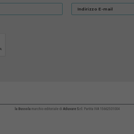
Indirizzo E-mail
la Bussola
marchio editoriale di
Adiuvare S.r.l.
Partita IVA 15662501004