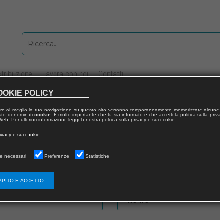
stribuzione
Lavora con noi
Contatti
OOKIE POLICY
ire al meglio la tua navigazione su questo sito verranno temporaneamente memorizzate alcune 
to
 testo denominati
cookie
. È molto importante che tu sia informato e che accetti la politica sulla priv
eb. Per ulteriori informazioni, leggi la nostra politica sulla privacy e sui cookie.
rivacy e sui cookie
e necessari
Preferenze
Statistiche
Password
APITO E ACCETTO
Nome