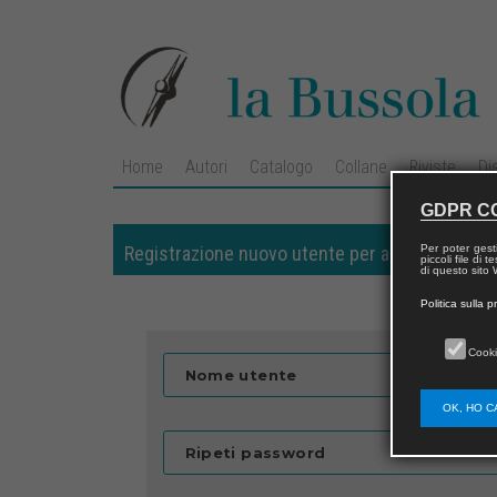
Home
Autori
Catalogo
Collane
Riviste
Di
GDPR C
Per poter gest
Registrazione nuovo utente per acquisti sul si
piccoli file di
di questo sito W
Politica sulla p
Cooki
Nome utente
OK, HO C
Ripeti password