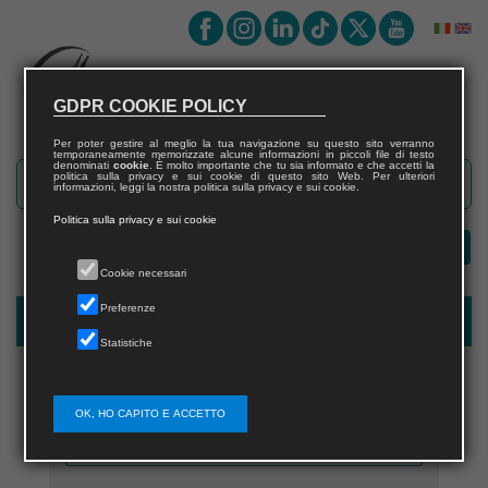
GDPR COOKIE POLICY
Per poter gestire al meglio la tua navigazione su questo sito verranno
temporaneamente memorizzate alcune informazioni in piccoli file di testo
denominati
cookie
. È molto importante che tu sia informato e che accetti la
politica sulla privacy e sui cookie di questo sito Web. Per ulteriori
informazioni, leggi la nostra politica sulla privacy e sui cookie.
Politica sulla privacy e sui cookie
Cookie necessari
Preferenze
Registrazione nuovo utente per acquisti sul sito
Statistiche
OK, HO CAPITO E ACCETTO
Nome utente