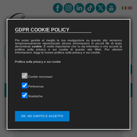
GDPR COOKIE POLICY
Per poter gestire al meglio la tua navigazione su questo sito verranno
temporaneamente memorizzate alcune informazioni in piccoli file di testo
denominati
cookie
. È molto importante che tu sia informato e che accetti la
politica sulla privacy e sui cookie di questo sito Web. Per ulteriori
informazioni, leggi la nostra politica sulla privacy e sui cookie.
Politica sulla privacy e sui cookie
Cookie necessari
Preferenze
Registrazione nuovo utente per acquisti sul sito
Statistiche
OK, HO CAPITO E ACCETTO
Nome utente