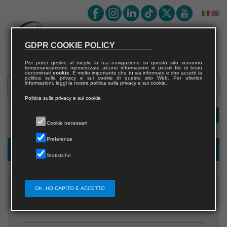
GDPR COOKIE POLICY
Per poter gestire al meglio la tua navigazione su questo sito verranno
temporaneamente memorizzate alcune informazioni in piccoli file di testo
denominati
cookie
. È molto importante che tu sia informato e che accetti la
politica sulla privacy e sui cookie di questo sito Web. Per ulteriori
informazioni, leggi la nostra politica sulla privacy e sui cookie.
Politica sulla privacy e sui cookie
Cookie necessari
Preferenze
Recupera username
Statistiche
OK, HO CAPITO E ACCETTO
Inserisci l'indirizzo email che hai fornito in fase di
registrazione