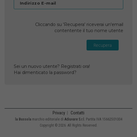
Indirizzo E-mail
Cliccando su 'Recupera' riceverai un'email
contentente il tuo nome utente
Recupera
Sei un nuovo utente? Registrati ora!
Hai dimenticato la password?
Privacy
|
Contatti
la Bussola
marchio editoriale di
Adiuvare S.r.l.
Partita IVA 15662501004
Copyright © 2026. All Rights Reserved.