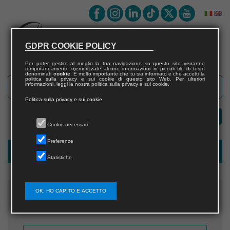
GDPR COOKIE POLICY
Per poter gestire al meglio la tua navigazione su questo sito verranno
temporaneamente memorizzate alcune informazioni in piccoli file di testo
denominati
cookie
. È molto importante che tu sia informato e che accetti la
politica sulla privacy e sui cookie di questo sito Web. Per ulteriori
informazioni, leggi la nostra politica sulla privacy e sui cookie.
Politica sulla privacy e sui cookie
Cookie necessari
Preferenze
Recupera username
Statistiche
OK, HO CAPITO E ACCETTO
Inserisci l'indirizzo email che hai fornito in fase di
registrazione