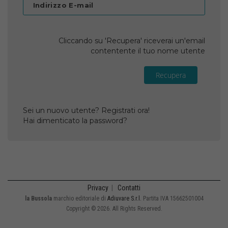
Indirizzo E-mail
Cliccando su 'Recupera' riceverai un'email
contentente il tuo nome utente
Recupera
Sei un nuovo utente? Registrati ora!
Hai dimenticato la password?
Privacy
|
Contatti
la Bussola
marchio editoriale di
Adiuvare S.r.l.
Partita IVA 15662501004
Copyright © 2026. All Rights Reserved.