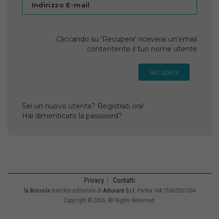
Indirizzo E-mail
Cliccando su 'Recupera' riceverai un'email
contentente il tuo nome utente
Recupera
Sei un nuovo utente? Registrati ora!
Hai dimenticato la password?
Privacy
|
Contatti
la Bussola
marchio editoriale di
Adiuvare S.r.l.
Partita IVA 15662501004
Copyright © 2026. All Rights Reserved.