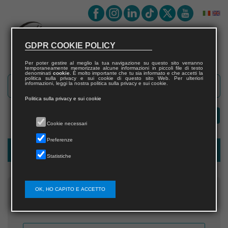
GDPR COOKIE POLICY
Per poter gestire al meglio la tua navigazione su questo sito verranno
temporaneamente memorizzate alcune informazioni in piccoli file di testo
denominati
cookie
. È molto importante che tu sia informato e che accetti la
politica sulla privacy e sui cookie di questo sito Web. Per ulteriori
informazioni, leggi la nostra politica sulla privacy e sui cookie.
Politica sulla privacy e sui cookie
Cookie necessari
Preferenze
Recupera username
Statistiche
OK, HO CAPITO E ACCETTO
Inserisci l'indirizzo email che hai fornito in fase di
registrazione