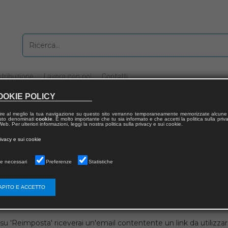
stribuzione
Lavora con noi
Contatti
OOKIE POLICY
ire al meglio la tua navigazione su questo sito verranno temporaneamente memorizzate alcune 
 testo denominati
cookie
. È molto importante che tu sia informato e che accetti la politica sulla priv
eb. Per ulteriori informazioni, leggi la nostra politica sulla privacy e sui cookie.
rivacy e sui cookie
 utente
e necessari
Preferenze
Statistiche
APITO E ACCETTO
su 'Reimposta' riceverai un'email contentente un link da utilizzare