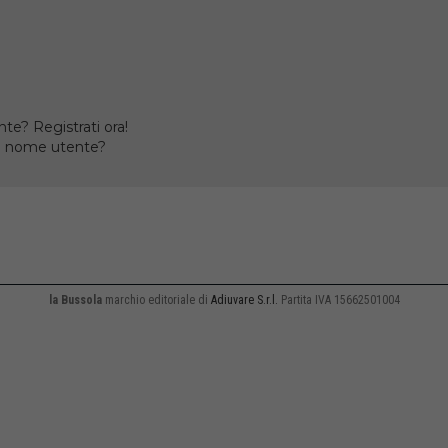
te? Registrati ora!
il nome utente?
la Bussola
marchio editoriale di
Adiuvare S.r.l.
Partita IVA 15662501004