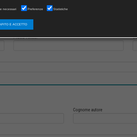
e necessari
Preferenze
Statistiche
Profilo Instagram
Pr
APITO E ACCETTO
Profilo Twitter
Ca
Cognome autore