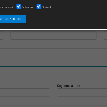
e necessari
Preferenze
Statistiche
Profilo Instagram
Pr
APITO E ACCETTO
Profilo Twitter
Ca
Cognome autore