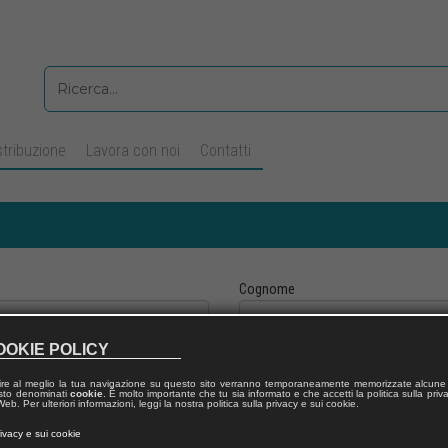
stribuzione
Lavora con noi
Contatti
Cognome
OOKIE POLICY
Telefono fisso
ire al meglio la tua navigazione su questo sito verranno temporaneamente memorizzate alcune 
 testo denominati
cookie
. È molto importante che tu sia informato e che accetti la politica sulla priv
eb. Per ulteriori informazioni, leggi la nostra politica sulla privacy e sui cookie.
rivacy e sui cookie