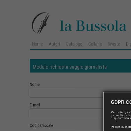
Home
Autori
Catalogo
Collane
Riviste
Di
Modulo richiesta saggio giornalista
Nome
GDPR C
E-mail
Per poter gest
piccoli file di
di questo sito W
Codice fiscale
Politica sulla p