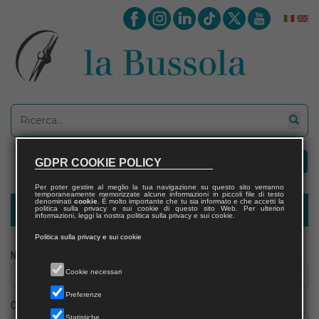
GDPR COOKIE POLICY
Per poter gestire al meglio la tua navigazione su questo sito verranno
temporaneamente memorizzate alcune informazioni in piccoli file di testo
denominati
cookie
. È molto importante che tu sia informato e che accetti la
politica sulla privacy e sui cookie di questo sito Web. Per ulteriori
Modulo richiesta saggio giornalista
informazioni, leggi la nostra politica sulla privacy e sui cookie.
Politica sulla privacy e sui cookie
Nome
Cookie necessari
Preferenze
Cognome
Statistiche