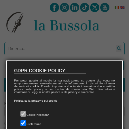
GDPR COOKIE POLICY
Per poter gestire al meglio la tua navigazione su questo sito verranno
temporaneamente memorizzate alcune informazioni in piccoli file di testo
Modulo richiesta saggio docente
denominati
cookie
. È molto importante che tu sia informato e che accetti la
politica sulla privacy e sui cookie di questo sito Web. Per ulteriori
informazioni, leggi la nostra politica sulla privacy e sui cookie.
Politica sulla privacy e sui cookie
Nome
Cookie necessari
Cognome
Preferenze