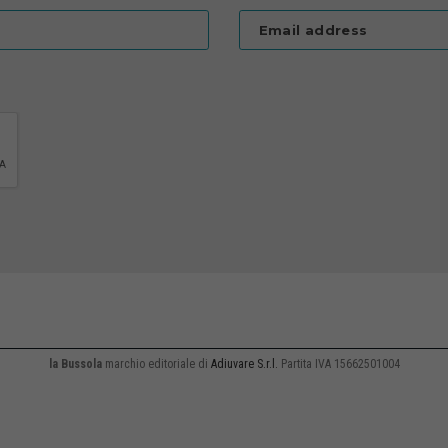
Email address
la Bussola
marchio editoriale di
Adiuvare S.r.l.
Partita IVA 15662501004