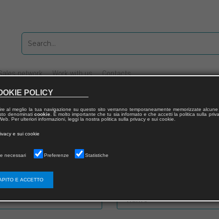
Sales network
Work with us
Contacts
OOKIE POLICY
ire al meglio la tua navigazione su questo sito verranno temporaneamente memorizzate alcune 
 testo denominati
cookie
. È molto importante che tu sia informato e che accetti la politica sulla priv
eb. Per ulteriori informazioni, leggi la nostra politica sulla privacy e sui cookie.
rivacy e sui cookie
e necessari
Preferenze
Statistiche
Password
APITO E ACCETTO
Name