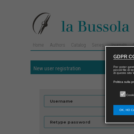
Home
Authors
Catalog
Series
Journals
GDPR C
Per poter gest
New user registration
piccoli file di
di questo sito W
Politica sulla p
Cooki
Username
OK, HO C
Retype password