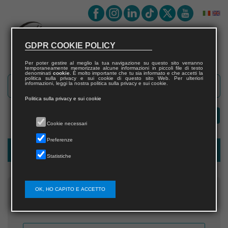
GDPR COOKIE POLICY
Per poter gestire al meglio la tua navigazione su questo sito verranno
temporaneamente memorizzate alcune informazioni in piccoli file di testo
denominati
cookie
. È molto importante che tu sia informato e che accetti la
politica sulla privacy e sui cookie di questo sito Web. Per ulteriori
informazioni, leggi la nostra politica sulla privacy e sui cookie.
Politica sulla privacy e sui cookie
Cookie necessari
Preferenze
Username recovery
Statistiche
OK, HO CAPITO E ACCETTO
Inserisci l'indirizzo email che hai fornito in fase di
registrazione