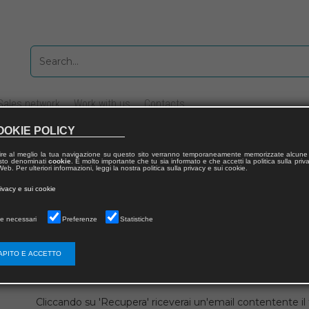
Sales network
Work with us
Contacts
OOKIE POLICY
ire al meglio la tua navigazione su questo sito verranno temporaneamente memorizzate alcune 
 testo denominati
cookie
. È molto importante che tu sia informato e che accetti la politica sulla priv
eb. Per ulteriori informazioni, leggi la nostra politica sulla privacy e sui cookie.
rivacy e sui cookie
zo email che hai fornito in fase di registrazione
e necessari
Preferenze
Statistiche
s
APITO E ACCETTO
Cliccando su 'Recupera' riceverai un'email contentente 