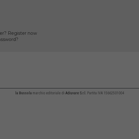
er? Register now
assword?
la Bussola
marchio editoriale di
Adiuvare S.r.l.
Partita IVA 15662501004