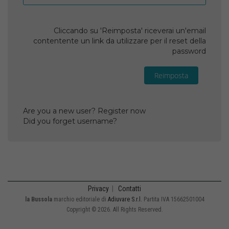
Cliccando su 'Reimposta' riceverai un'email
contentente un link da utilizzare per il reset della
password
Reimposta
Are you a new user? Register now
Did you forget username?
Privacy
|
Contatti
la Bussola
marchio editoriale di
Adiuvare S.r.l.
Partita IVA 15662501004
Copyright © 2026. All Rights Reserved.