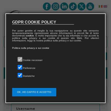
GDPR COOKIE POLICY
Per poter gestire al meglio la tua navigazione su questo sito verranno
temporaneamente memorizzate alcune informazioni in piccoli file di testo
denominati
cookie
. È molto importante che tu sia informato e che accetti la
politica sulla privacy e sui cookie di questo sito Web. Per ulteriori
informazioni, leggi la nostra politica sulla privacy e sui cookie.
Politica sulla privacy e sui cookie
Cookie necessari
Preferenze
Password recovery
Statistiche
OK, HO CAPITO E ACCETTO
Inserisci il nome utente
Username