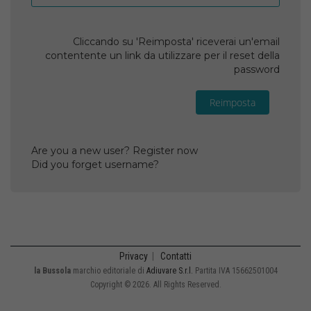
Cliccando su 'Reimposta' riceverai un'email
contentente un link da utilizzare per il reset della
password
Reimposta
Are you a new user? Register now
Did you forget username?
Privacy
|
Contatti
la Bussola
marchio editoriale di
Adiuvare S.r.l.
Partita IVA 15662501004
Copyright © 2026. All Rights Reserved.