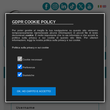
GDPR COOKIE POLICY
Per poter gestire al meglio la tua navigazione su questo sito verranno
temporaneamente memorizzate alcune informazioni in piccoli file di testo
denominati
cookie
. È molto importante che tu sia informato e che accetti la
politica sulla privacy e sui cookie di questo sito Web. Per ulteriori
informazioni, leggi la nostra politica sulla privacy e sui cookie.
Politica sulla privacy e sui cookie
Cookie necessari
Preferenze
Password recovery
Statistiche
OK, HO CAPITO E ACCETTO
Inserisci il nome utente
Username