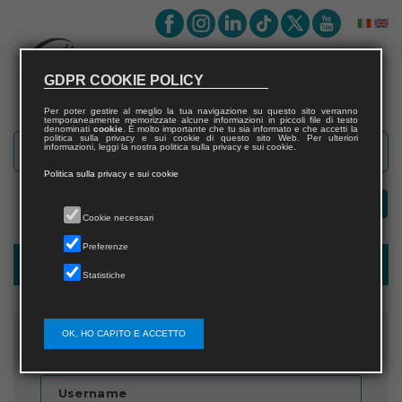
GDPR COOKIE POLICY
Per poter gestire al meglio la tua navigazione su questo sito verranno
temporaneamente memorizzate alcune informazioni in piccoli file di testo
denominati
cookie
. È molto importante che tu sia informato e che accetti la
politica sulla privacy e sui cookie di questo sito Web. Per ulteriori
informazioni, leggi la nostra politica sulla privacy e sui cookie.
Politica sulla privacy e sui cookie
Cookie necessari
Preferenze
Password recovery
Statistiche
OK, HO CAPITO E ACCETTO
Inserisci il nome utente
Username