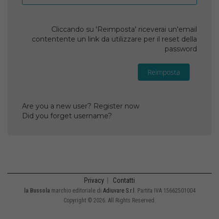
Cliccando su 'Reimposta' riceverai un'email
contentente un link da utilizzare per il reset della
password
Reimposta
Are you a new user? Register now
Did you forget username?
Privacy
|
Contatti
la Bussola
marchio editoriale di
Adiuvare S.r.l.
Partita IVA 15662501004
Copyright © 2026. All Rights Reserved.