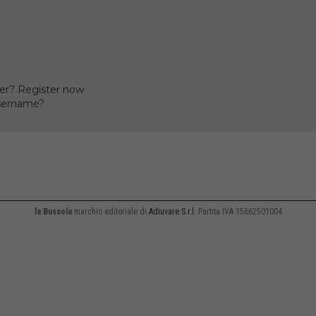
er? Register now
username?
la Bussola
marchio editoriale di
Adiuvare S.r.l.
Partita IVA 15662501004