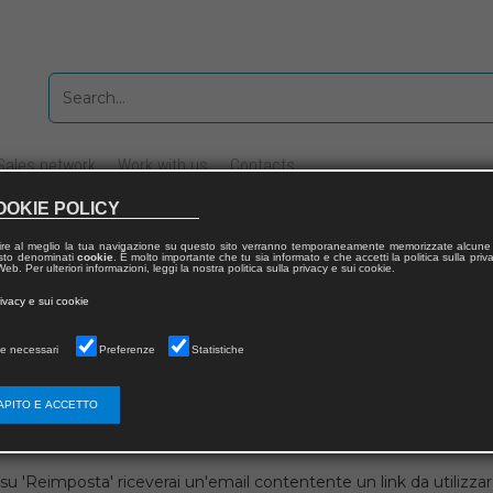
Sales network
Work with us
Contacts
OOKIE POLICY
ire al meglio la tua navigazione su questo sito verranno temporaneamente memorizzate alcune 
 testo denominati
cookie
. È molto importante che tu sia informato e che accetti la politica sulla priv
eb. Per ulteriori informazioni, leggi la nostra politica sulla privacy e sui cookie.
rivacy e sui cookie
 utente
e necessari
Preferenze
Statistiche
APITO E ACCETTO
su 'Reimposta' riceverai un'email contentente un link da utilizzare