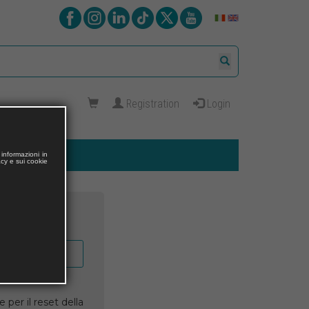
Registration
Login
informazioni in
acy e sui cookie
 per il reset della