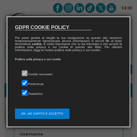
GDPR COOKIE POLICY
Per poter gestire al meglio la tua navigazione su questo sito verranno
temporaneamente memorizzate alcune informazioni in piccoli file di testo
denominati
cookie
. È molto importante che tu sia informato e che accetti la
politica sulla privacy e sui cookie di questo sito Web. Per ulteriori
informazioni, leggi la nostra politica sulla privacy e sui cookie.
Politica sulla privacy e sui cookie
Cookie necessari
Preferenze
Password recovery
Statistiche
OK, HO CAPITO E ACCETTO
Inserisci il nome utente
Username