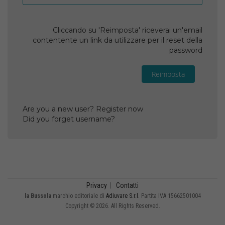
Cliccando su 'Reimposta' riceverai un'email
contentente un link da utilizzare per il reset della
password
Reimposta
Are you a new user? Register now
Did you forget username?
Privacy
|
Contatti
la Bussola
marchio editoriale di
Adiuvare S.r.l.
Partita IVA 15662501004
Copyright © 2026. All Rights Reserved.