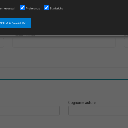
e necessari
Preferenze
Statistiche
Profilo Instagram
Pr
APITO E ACCETTO
Profilo Twitter
Ca
Cognome autore