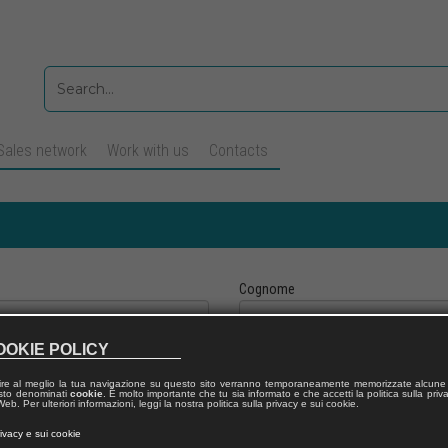
Sales network
Work with us
Contacts
Cognome
OOKIE POLICY
Telefono fisso
ire al meglio la tua navigazione su questo sito verranno temporaneamente memorizzate alcune 
 testo denominati
cookie
. È molto importante che tu sia informato e che accetti la politica sulla priv
eb. Per ulteriori informazioni, leggi la nostra politica sulla privacy e sui cookie.
rivacy e sui cookie