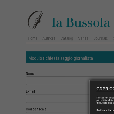
Home
Authors
Catalog
Series
Journals
Modulo richiesta saggio giornalista
Nome
GDPR C
E-mail
Per poter gest
piccoli file di
di questo sito W
Codice fiscale
Politica sulla p