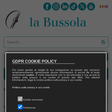
GDPR COOKIE POLICY
Per poter gestire al meglio la tua navigazione su questo sito verranno
temporaneamente memorizzate alcune informazioni in piccoli file di testo
Modulo richiesta saggio docente
denominati
cookie
. È molto importante che tu sia informato e che accetti la
politica sulla privacy e sui cookie di questo sito Web. Per ulteriori
informazioni, leggi la nostra politica sulla privacy e sui cookie.
Politica sulla privacy e sui cookie
Nome
Cookie necessari
Cognome
Preferenze